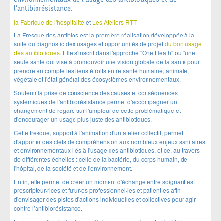
l'antibiorésistance.
la Fabrique de l'hospitalité
et
Les Ateliers RTT
La Fresque des antibios est la première réalisation développée à la
suite du diagnostic des usages et opportunités de projet
du bon usage
des antibiotiques
. Elle s'inscrit dans l'approche "One Heath" ou "une
seule santé qui vise à promouvoir une vision globale de la santé pour
prendre en compte les liens étroits entre santé humaine, animale,
végétale et l'état général des écosystèmes environnementaux.
Soutenir la prise de conscience des causes et conséquences
systémiques de l'antibiorésistance permet d'accompagner un
changement de regard sur l'ampleur de cette problématique et
d'encourager un usage plus juste des antibiotiques.
Cette fresque, support à l'animation d'un atelier collectif, permet
d'apporter des clefs de compréhension aux nombreux enjeux sanitaires
et environnementaux liés à l'usage des antibiotiques, et ce, au travers
de différentes échelles : celle de la bactérie, du corps humain, de
l'hôpital, de la société et de l'environnement.
Enfin, elle permet de créer un moment d'échange entre soignant·es,
prescripteur·rices et futur·es professionnel·les et patient·es afin
d'envisager des pistes d'actions individuelles et collectives pour agir
contre l’antibiorésistance.