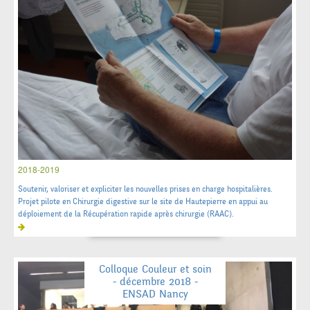
2018-2019
Soutenir, valoriser et expliciter les nouvelles prises en charge hospitalières.
Projet pilote en Chirurgie digestive sur le site de Hautepierre en appui au
déploiement de la Récupération rapide après chirurgie (RAAC).
Colloque Couleur et soin
- décembre 2018 -
ENSAD Nancy