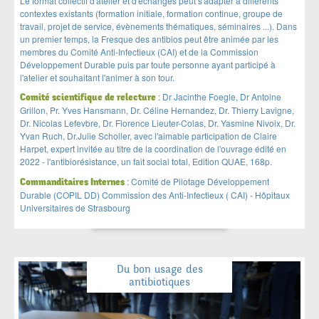
Le format collectif d'atelier et d'échanges peut s'adapter à différents
contextes existants (formation initiale, formation continue, groupe de
travail, projet de service, évènements thématiques, séminaires ...). Dans
un premier temps, la Fresque des antibios peut être animée par les
membres du Comité Anti-Infectieux (CAI) et de la Commission
Développement Durable puis par toute personne ayant participé à
l'atelier et souhaitant l'animer à son tour.
:
Dr Jacinthe Foegle, Dr Antoine
Comité scientifique de relecture
Grillon, Pr. Yves Hansmann, Dr. Céline Hernandez, Dr. Thierry Lavigne,
Dr. Nicolas Lefevbre, Dr. Florence Lieuter-Colas, Dr. Yasmine Nivoix, Dr.
Yvan Ruch, Dr.Julie Scholler, avec l'aimable participation de Claire
Harpet, expert invitée au titre de la coordination de l'ouvrage édité en
2022 - l'antibiorésistance, un fait social total, Edition QUAE, 168p.
:
Comité de Pilotage Développement
Commanditaires Internes
Durable (COPIL DD) Commission des Anti-Infectieux ( CAI) - Hôpitaux
Universitaires de Strasbourg
Du bon usage des
antibiotiques